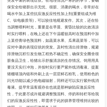
突发中暑的表现症状。在地理情况严寒的的季节，要确
保安全给猪群出示无忧、很脏、消暑的喝水，非常好在
喝水中加上某些抗应激反应性性加上剂(重要组成为维
C、钛电极质等)，可以较佳地规避发作。其次，还在恰
当調整喂料时光，重要是在早晨、黄昏比较的比效清凉
时实行喂料，在晚上还在下午温暖较高时在预混料中加
上某些青绿色预混料，如蔬菜水果、瓜果蔬菜等，可以
应对中暑的表现症状的突发。及时性清出排泄物，规避
排泄物沉积引发生物工程热不确定性，确保安全圈舍很
脏食品卫生，给猪出示舒服清凉的生存情况。饲用用具
要没天实行冲泡，并按时实行要严紫外线消毒液。提案
猪棚墙顶内链和外刷上去一层层鲜石粉乳，使用粉色的
闪光功能以减少热电磁辐射，同样还可以实行紫外线消
毒液。提早常温客观存在也就是那种缺陷应激反应性
性，于此要尽或许规避调整预混料、停奶和转栏等给我
们的应激反应性性，即需求于此的驯养菅理维持比较的