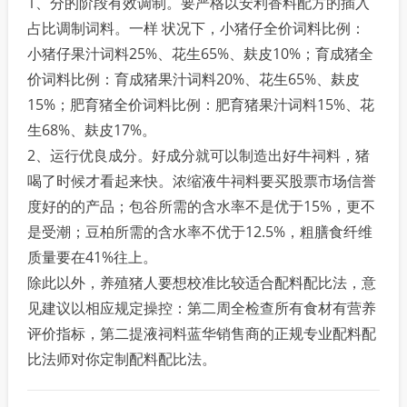
1、分的阶段有效调制。要严格以安利香料配方的插入
占比调制词料。一样 状况下，小猪仔全价词料比例：
小猪仔果汁词料25%、花生65%、麸皮10%；育成猪全
价词料比例：育成猪果汁词料20%、花生65%、麸皮
15%；肥育猪全价词料比例：肥育猪果汁词料15%、花
生68%、麸皮17%。
2、运行优良成分。好成分就可以制造出好牛祠料，猪
喝了时候才看起来快。浓缩液牛祠料要买股票市场信誉
度好的的产品；包谷所需的含水率不是优于15%，更不
是受潮；豆柏所需的含水率不优于12.5%，粗膳食纤维
质量要在41%往上。
除此以外，养殖猪人要想校准比较适合配料配比法，意
见建议以相应规定操控：第二周全检查所有食材有营养
评价指标，第二提液祠料蓝华销售商的正规专业配料配
比法师对你定制配料配比法。