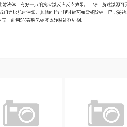
腹肌注射液体，有好一点的抗应激反应反应效果。 综上所述激源
或门静脉肌内注塑。其他的抗出现过敏药如雪杨酸钠、巴比妥钠
中毒，能用5%碳酸氢钠液体静脉针剂针剂。