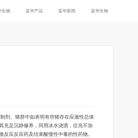
华生物
蓝华产品
蓝华新闻
蓝华生物
态制剂。猪群中如表明有些猪存在应激性总体
其充足沉静修养，同用冰水浇洒，症兆不加
激反应反应药及结束酸慢性中毒的性药物。