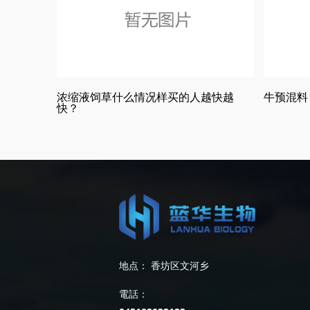
浓缩液饲草什么情况样买的人越快越
牛预混料
快？
地点： 香坊区文河乡
電話：