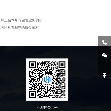
,加上猪饲草等销售业务的新
香坊区向着阳光的镇金家村;
蓝华生
物:
小程序公共号